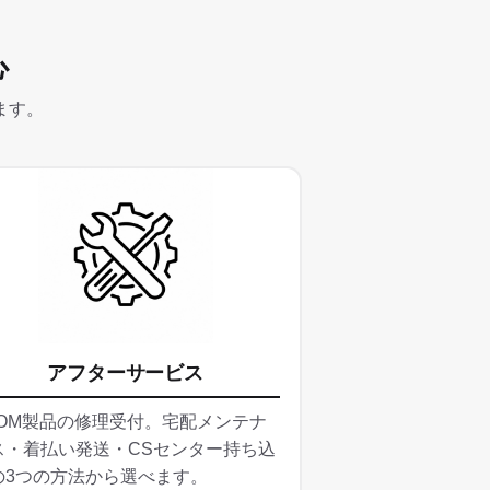
ジト
ップ
心
へ
ます。
アフターサービス
OOM製品の修理受付。宅配メンテナ
ス・着払い発送・CSセンター持ち込
の3つの方法から選べます。